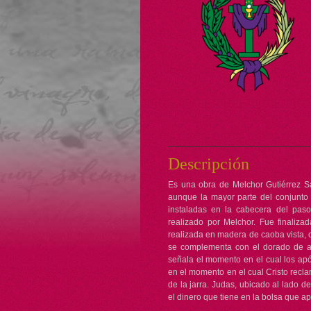
Descripción
Es una obra de Melchor Gutiérrez Sa
aunque la mayor parte del conjunto
instaladas en la cabecera del paso
realizado por Melchor. Fue finaliz
realizada en madera de caoba vista, c
se complementa con el dorado de a
señala el momento en el cual los após
en el momento en el cual Cristo recla
de la jarra. Judas, ubicado al lado d
el dinero que tiene en la bolsa que a