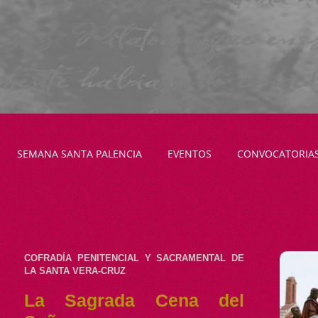
SEMANA SANTA PALENCIA
EVENTOS
CONVOCATORIA
COFRADÍA PENITENCIAL Y SACRAMENTAL DE
LA SANTA VERA-CRUZ
La Sagrada Cena del