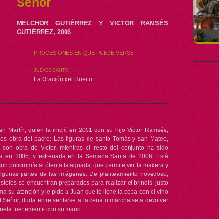
Señor
MELCHOR GUTIÉRREZ Y VICTOR RAMSÉS
GUTIÉRREZ, 2006
PROCESIONES EN QUE PUEDE VERSE
JUEVES SANTO
La Oración del Huerto
n Martín, quien la inició en 2001 con su hijo Víctor Ramsés,
 es obra del padre: Las figuras de santo Tomás y san Mateo,
 son obra de Víctor, mientras el resto del conjunto ha sido
ada en 2005, y estrenada en la Semana Santa de 2006. Está
on policromía al óleo a la aguada, que permite ver la madera y
lgunas partes de las imágenes. De planteamiento novedoso,
toles se encuentran preparados para realizar el brindis, justo
ma su atención y le pide a Juan que le llene la copa con el vino
el Señor, duda entre sentarse a la cena o marcharse a devolver
prieta fuertemente con su mano.